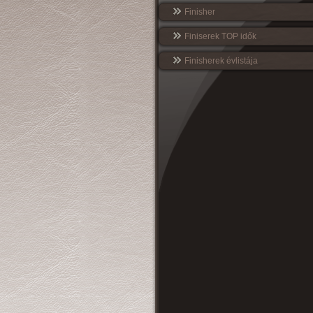
Finisher
Finiserek TOP idők
Finisherek évlistája