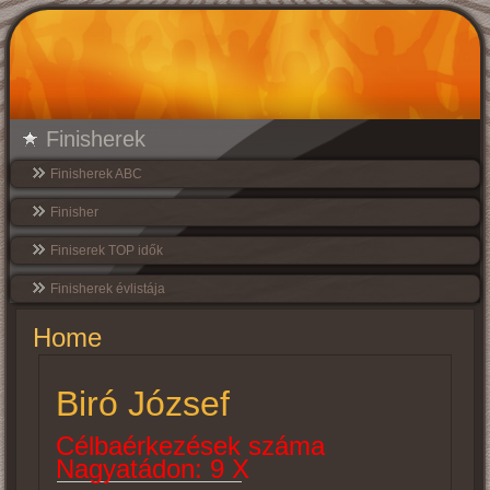
Finisherek
Finisherek ABC
Finisher
Finiserek TOP idők
Finisherek évlistája
Home
Biró József
Célbaérkezések száma
Nagyatádon: 9 X