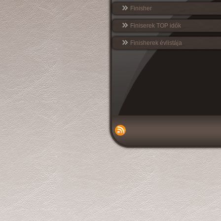
Finisher
Finiserek TOP idők
Finisherek évlistája