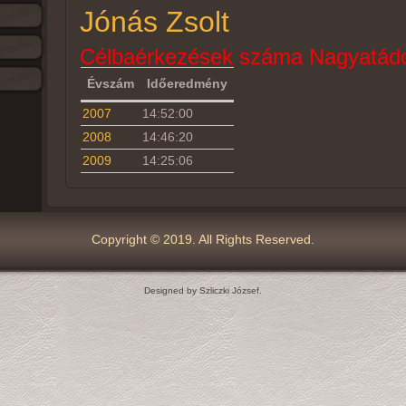
Jónás Zsolt
Célbaérkezések száma Nagyatádo
Évszám
Időeredmény
2007
14:52:00
2008
14:46:20
2009
14:25:06
Copyright © 2019. All Rights Reserved.
Designed by Szliczki József.