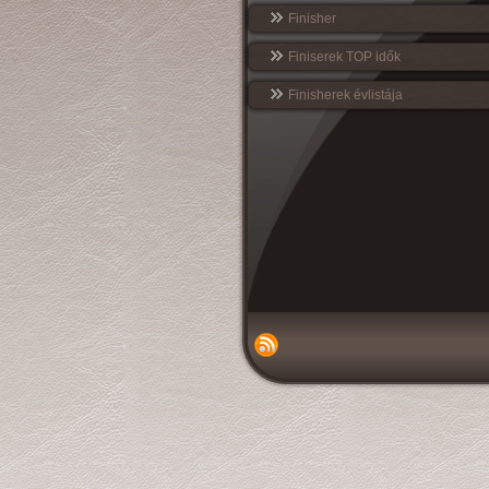
Finisher
Finiserek TOP idők
Finisherek évlistája