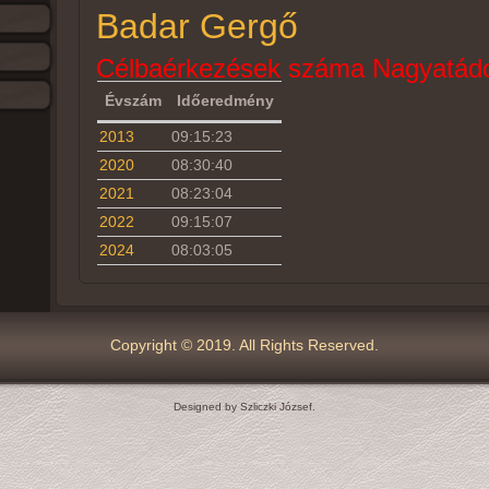
Badar Gergő
Célbaérkezések száma Nagyatádo
Évszám
Időeredmény
2013
09:15:23
2020
08:30:40
2021
08:23:04
2022
09:15:07
2024
08:03:05
Copyright © 2019. All Rights Reserved.
Designed by Szliczki József.