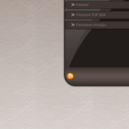
Finisher
Finiserek TOP idők
Finisherek évlistája