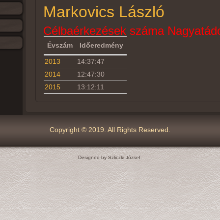
Markovics László
Célbaérkezések száma Nagyatádo
Évszám
Időeredmény
2013
14:37:47
2014
12:47:30
2015
13:12:11
Copyright © 2019. All Rights Reserved.
Designed by Szliczki József.