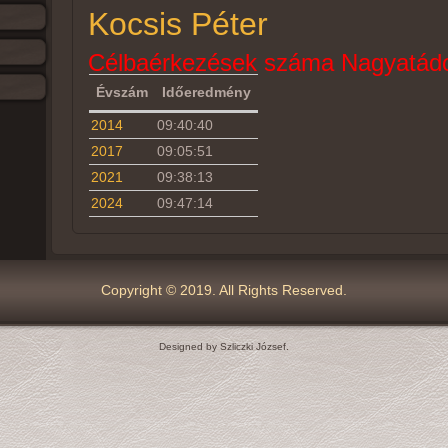
Kocsis Péter
Célbaérkezések száma Nagyatádo
Évszám
Időeredmény
2014
09:40:40
2017
09:05:51
2021
09:38:13
2024
09:47:14
Copyright © 2019. All Rights Reserved.
Designed by Szliczki József.