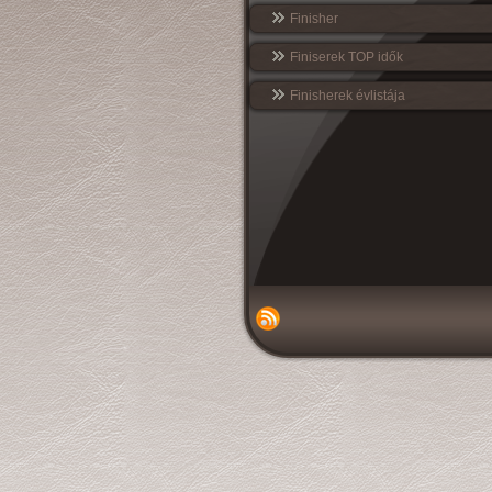
Finisher
Finiserek TOP idők
Finisherek évlistája