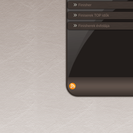
Finisher
Finiserek TOP idők
Finisherek évlistája