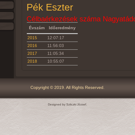
Pék Eszter
Célbaérkezések száma Nagyatádo
Évszám
Időeredmény
2015
12:07:17
2016
11:56:03
2017
11:05:34
2018
10:55:07
Copyright © 2019. All Rights Reserved.
Designed by Szliczki József.