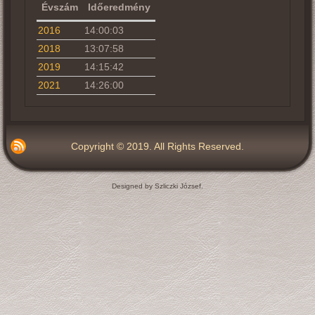
Évszám
Időeredmény
2016
14:00:03
2018
13:07:58
2019
14:15:42
2021
14:26:00
Copyright © 2019. All Rights Reserved.
Designed by Szliczki József.