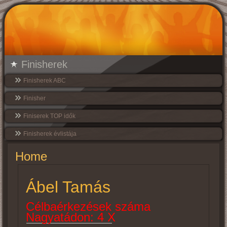
Finisherek
Finisherek ABC
Finisher
Finiserek TOP idők
Finisherek évlistája
Home
Ábel Tamás
Célbaérkezések száma
Nagyatádon: 4 X