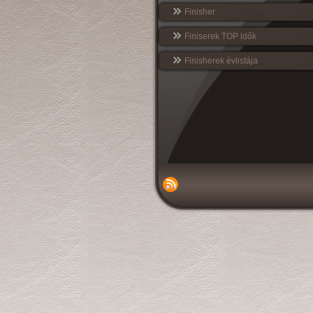
Finisher
Finiserek TOP idők
Finisherek évlistája