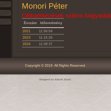
Monori Péter
Célbaérkezések száma Nagyatádo
Évszám
Időeredmény
2021
11:56:04
2023
11:15:26
2024
11:08:37
Copyright © 2019. All Rights Reserved.
Designed by Szliczki József.