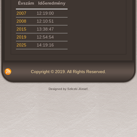
Évszám
Időeredmény
2007
12:19:00
2008
12:10:51
2015
13:38:47
2019
12:54:54
2025
14:19:16
Copyright © 2019. All Rights Reserved.
Designed by Szliczki József.