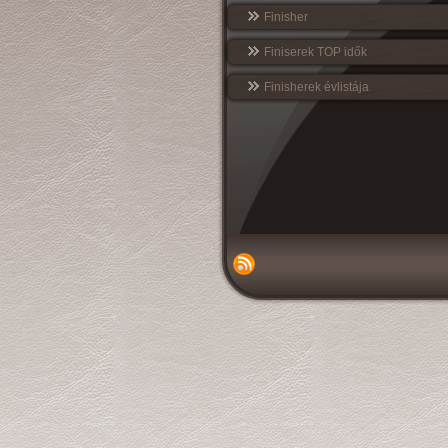
Finisher
Finiserek TOP idők
Finisherek évlistája