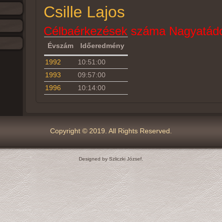
Csille Lajos
Célbaérkezések száma Nagyatádo
Évszám
Időeredmény
1992
10:51:00
1993
09:57:00
1996
10:14:00
Copyright © 2019. All Rights Reserved.
Designed by Szliczki József.