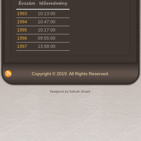
Évszám
Időeredmény
1993
10:13:00
1994
10:47:00
1995
10:17:00
1996
09:55:00
1997
13:58:00
Copyright © 2019. All Rights Reserved.
Designed by Szliczki József.