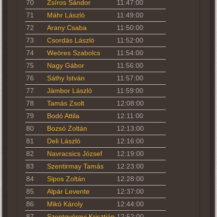
70
Zsíros Sándor
11:47:00
71
Máhr László
11:49:00
72
Arany Csaba
11:50:00
73
Csordás László
11:52:00
74
Weöres Szabolcs
11:54:00
75
Nagy Gábor
11:56:00
76
Sáthy István
11:57:00
77
Jámbor László
11:59:00
78
Tamás Zsolt
12:08:00
79
Bodó Attila
12:11:00
80
Bozsó Zoltán
12:13:00
81
Deli László
12:16:00
82
Navracsics József
12:19:00
83
Szentirmay Tamás
12:23:00
84
Sipos Zoltán
12:28:00
85
Alpár Levente
12:37:00
86
Mikó Károly
12:44:00
87
Szentgyörgyi Krisztián
12:52:00